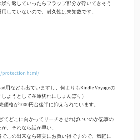
め繰り返していったらフラップ部分が浮いてきそう
運用していないので、耐久性は未知数です。
s/protection.html/
Pad
用なども出ていますし、何よりも
Kindle
Voyageの
チしようとして在庫切れにしょんぼり）
実売価格が1000円台後半に抑えられています。
過ぎてどこに向かってリーチさせればいいのか記事の
たが、それなら話が早い。
格でこの出来なら確実にお買い得ですので、気軽に