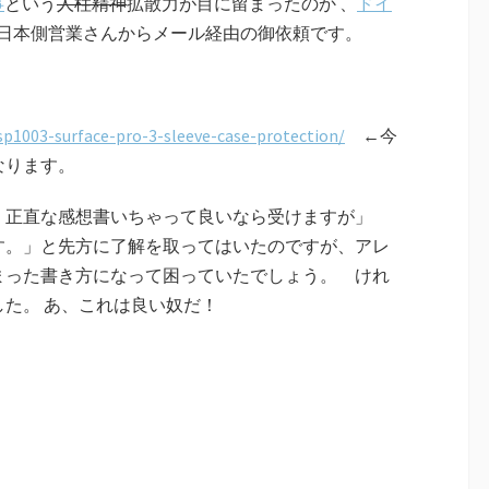
事
という
人柱精神
拡散力が目に留まったのか 、
ドイ
日本側営業さんからメール経由の御依頼です。
sp1003-surface-pro-3-sleeve-case-protection/
←今
なります。
、正直な感想書いちゃって良いなら受けますが」
す。」と先方に了解を取ってはいたのですが、アレ
まった書き方になって困っていたでしょう。 けれ
た。 あ、これは良い奴だ！