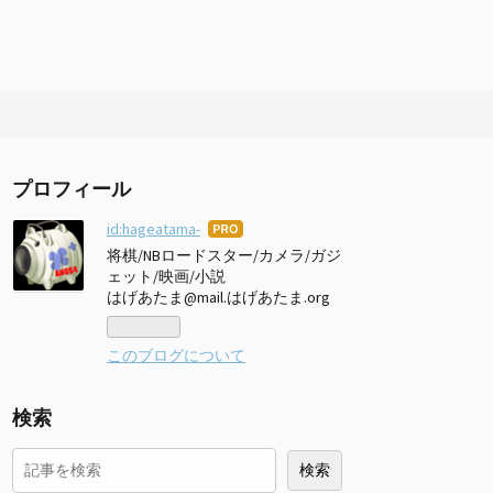
プロフィール
id:hageatama-
はて
なブ
将棋/NBロードスター/カメラ/ガジ
ログ
ェット/映画/小説
Pro
はげあたま@mail.はげあたま.org
このブログについて
検索