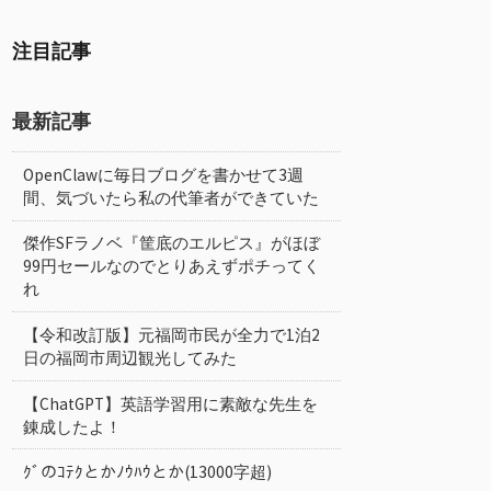
注目記事
最新記事
OpenClawに毎日ブログを書かせて3週
間、気づいたら私の代筆者ができていた
傑作SFラノベ『筐底のエルピス』がほぼ
99円セールなのでとりあえずポチってく
れ
【令和改訂版】元福岡市民が全力で1泊2
日の福岡市周辺観光してみた
【ChatGPT】英語学習用に素敵な先生を
錬成したよ！
ｸﾞのｺﾃｸとかﾉｳﾊｳとか(13000字超)