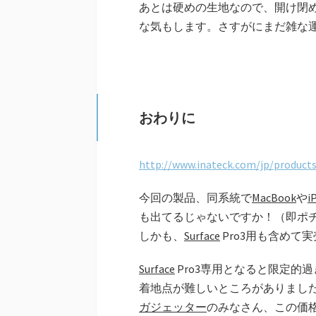
あとは硬めの生地なので、開け閉
な気もします。さすがにまだ雑な
おわりに
http://www.inateck.com/jp/product
今回の製品、同系統で
MacBook
や
i
も出てるじゃないですか！（即ポ
しかも、
Surface
Pro3用も含めて
Surface
Pro3専用となると限定的
着地点が難しいところがありまし
ガジェッター
のみなさん、この価