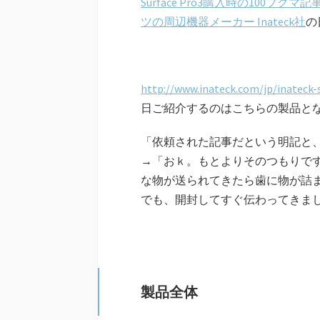
Surface Pro3購入時の100ブクマ記
ツの周辺機器メーカー Inateck社
の
http://www.inateck.com/jp/inateck-
日ご紹介するのはこちらの製品と
「依頼された記事だという明記と
→「おｋ。もとよりそのつもりで
な物が送られてきたら歯に物が詰
でも、開封してすぐ伝わってきまし
製品全体