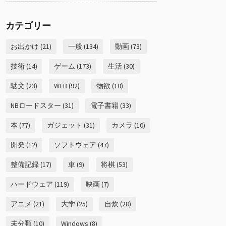
カテゴリー
お出かけ (21)
一般 (134)
動画 (73)
技術 (14)
ゲーム (173)
生活 (30)
駄文 (23)
WEB (92)
物欲 (10)
NBロードスター (31)
電子書籍 (33)
本 (77)
ガジェット (31)
カメラ (10)
開発 (12)
ソフトウェア (47)
整備記録 (17)
車 (9)
将棋 (53)
ハードウェア (119)
映画 (7)
アニメ (21)
大学 (25)
自炊 (28)
未分類 (10)
Windows (8)